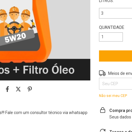
LITROS:
QUANTIDADE
Entregas para o 
Meios de env
Não sei meu CEP
Compra pro
s!!! Fale com um consultor técnico via whatsapp
Seus dados 
Trocas e d