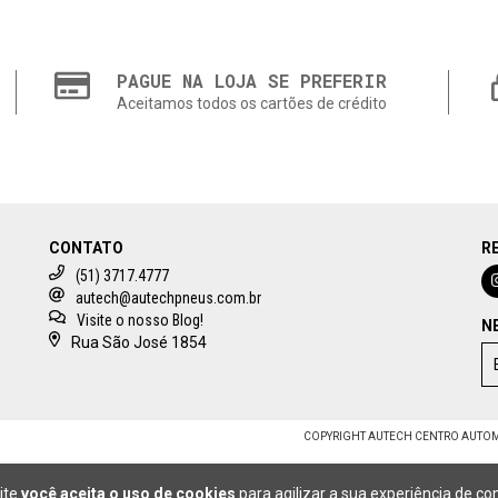
PAGUE NA LOJA SE PREFERIR
Aceitamos todos os cartões de crédito
CONTATO
R
(51) 3717.4777
autech@autechpneus.com.br
Visite o nosso Blog!
N
Rua São José 1854
COPYRIGHT AUTECH CENTRO AUTOMOT
ite
você aceita o uso de cookies
para agilizar a sua experiência de c