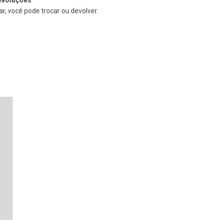
r, você pode trocar ou devolver.
9
%
OFF