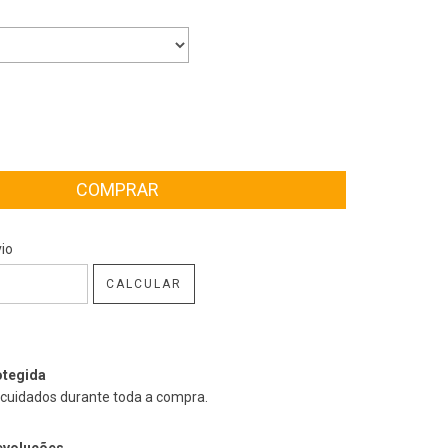
CEP:
ALTERAR CEP
io
CALCULAR
tegida
cuidados durante toda a compra.
evoluções